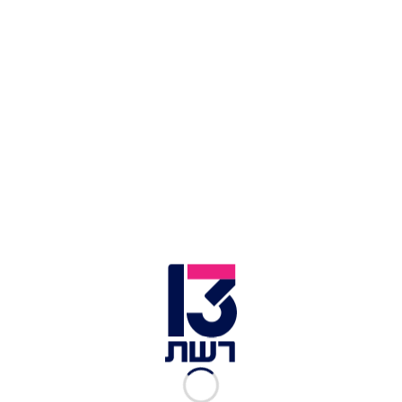
עוד במדור המוזיקה:
סקר: מי נתן את הביצוע המצטיין של חצי הגמר
הראשון?
אקס פקטור לאירוויזיון, פרק 32: חצי הגמר הראשון
יוצא לדרך!
דוז או בוז, תוכנית 4: הביצועים המיוחדים שעשו לנו
את השבוע
חמשת הפרקים של "זינוק לאתמול: אירוויזיון" יביטו
על תחרות האירוויזיון דרך השירים, הפוליטיקה,
המחלוקות, הרגעים המוזרים וגם על תימנים. את
ההסכת מנחים
דניאלה רגב
ו
אהוד עזריאל מאיר
.
עורך התוכנית:
אלעד בר נוי
. תחקירנית:
מיכל נצר
.