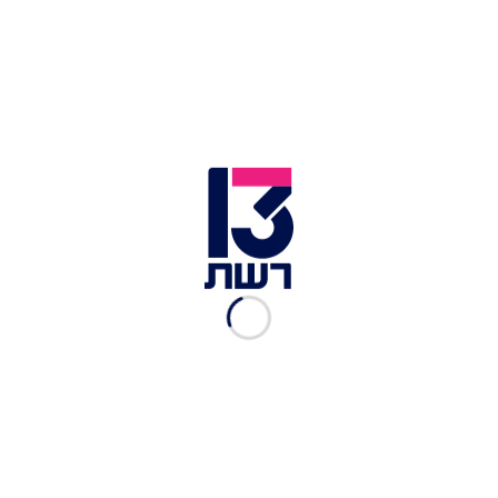
בלילה?". אותה שאלה הפכה לשיר שלם, אבל גם לסוג
של נקודת פתיחה לפרויקט כולו. ילדיו מופיעים לאורך
האלבום, מוזכרים בשירים, מקבלים הקדשות, ובמקרה
של
רום
, אחד מבניו של פאר, הוא אף משתתף ממש
ביצירה. במקום לכתוב על ילדים באופן כללי, טסי
כותב על הילדים שלו - ודווקא בגלל זה מצליח לגעת גם
בילדים של אחרים.