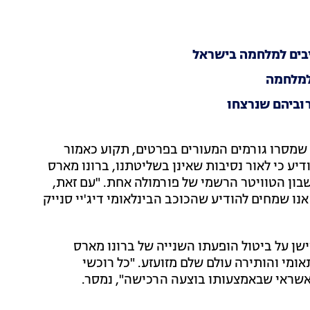
גיבים למלחמה בישראל
למלחמה
וביהם שנרצחו
ן בוקר באתר ynet כי הציוד, כפי שמסרו גורמים המעורים בפרטים, תקוע כאמור
דיע כי לאור נסיבות שאינן בשליטתנו, ברונו מארס
שבון הטוויטר הרשמי של פורמולה אחת. "עם זאת,
נו שמחים להודיע שהכוכב הבינלאומי דיג'יי סנייק
שן על ביטול הופעתו השנייה של ברונו מארס
מי והותירה עולם שלם מזועזע. "כל רוכשי
אשראי שבאמצעותו בוצעה הרכישה", נמסר.