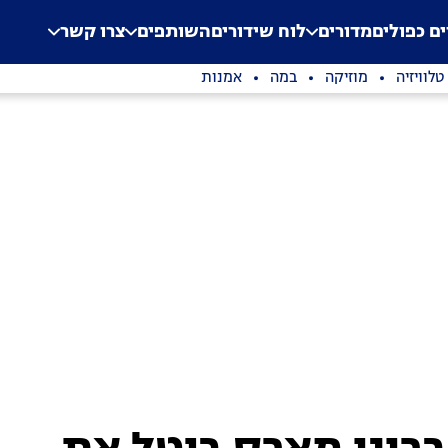
.
Application error: a clien
ים כפולים
מדורים
לוח שידורים
השותפים
צרו קשר
טלוויזיה
מוזיקה
במה
אמנות