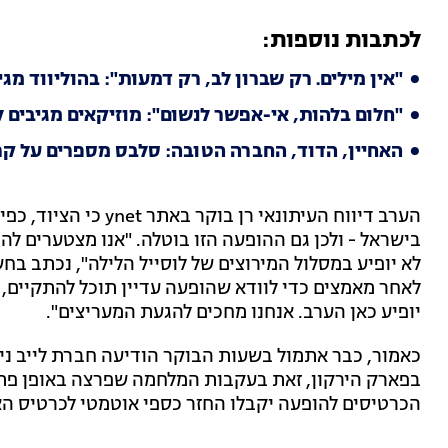
לכתבות נוספות:
"אין מילים. רק שברון לב, רק דמעות": בהוליווד מ
"חלום בלהות, אי-אפשר לנשום": מוזיקאים מגיבים 
האחיין, הדוד, החברה הטובה: סלבס מספרים על קר
הערב דיווח העיתונאי ר
בישראל - ולכן גם ההופעה הזו בוטלה. "אנו מצטערים להו
לא יופיע במסלול המירוצים של לוסייל הלילה", נכתב בח
לאחר מאמצים כדי לוודא שהופעה עדיין תוכל להתקיים, א
יופיע כאן הערב. אנחנו מחכים להגעת המעריצים".
כאמור, כבר אתמול בשעות הבוקר הודיעה חברת לייב ניי
בפארק הירקון, זאת בעקבות המלחמה שפרצה באופן פתאו
הכרטיסים להופעה יקבלו החזר כספי אוטמטי לכרטיס ה