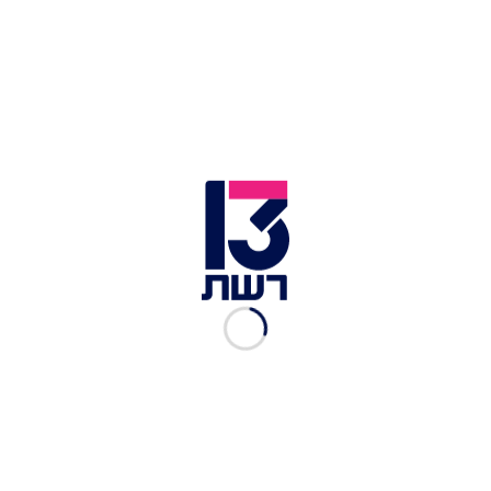
שאני לא מופיע בסצנת הפתיחה, שכלל ריקוד לשיר של
אן סינק", אמר ג'קמן, והוסיף: "הסצנה היחידה שאני
לא משתתף בה כוללת ריקוד. ריאן מוכשר, אבל
רקדן?!".