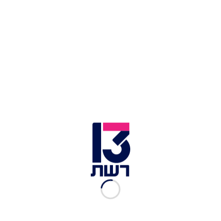
צילום תמונה ראשית: הצינור
זמן צפייה: 03:26
במהלך הפגנת חרדים נגד גיוס בירושלים, מצאה את
עצמה סמדר אוחנה, אישה המתניידת בכיסא גלגלים,
מוקפת בהמון זועם שחסם את דרכה וקרא לעברה
קריאות גנאי. בעוד מפגינים ישבו על הקרקע ומנעו
ממנה להתקדם, אחד מהם צעק לעברה "מחבלת", כל
זאת כשהיא אוחזת בדגל ישראל. בתוך האווירה
הכאוטית והאלימה, צעירה אחרת התערבה כדי להגן