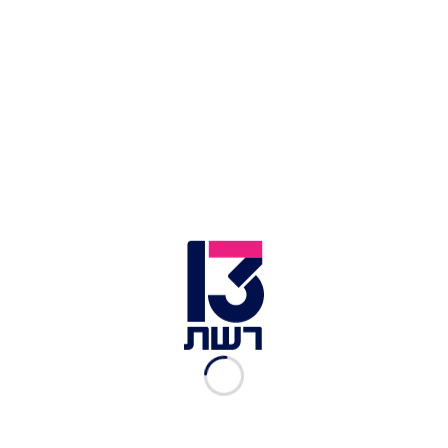
צילום תמונה ראשית: הצינור
זמן צפייה: 09:09
עבור
רום ברסלבסקי
, שורד השבי, "לבשה" הטראומה
פנים של אדם אחד -
טלאל ג'אבר מוחמד עבד
אלעאל
, המחבל שהיה אחראי להתעללות האישית
והמשפילה שעבר. "המטרה שלו הייתה להשפיל אותי,
לדרוך לי על הכבוד וזה בול מה שהוא עשה", תיאר
בריאיון ל"הצינור" שורד השבי - אחרי שזה חוסל
אתמול (שלישי).
הצורך בנקמה אישית הפך עבור ברסלבסקי לכוח