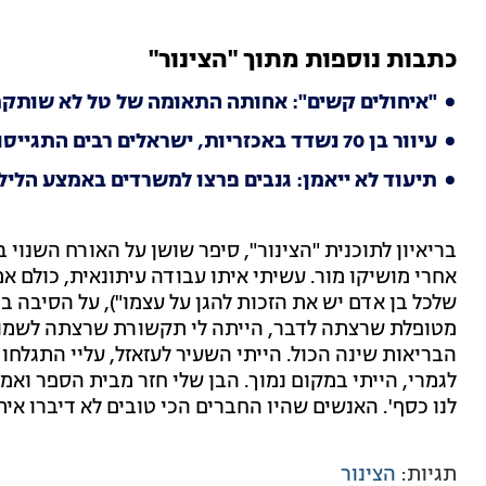
כתבות נוספות מתוך "הצינור"
"איחולים קשים": אחותה התאומה של טל לא שותק
עיוור בן 70 נשדד באכזריות, ישראלים רבים התגייסו לסייע
תיעוד לא ייאמן: גנבים פרצו למשרדים באמצע הלילה
בריאיון לתוכנית "הצינור", סיפר שושן על האורח השנוי
אחרי מושיקו מור. עשיתי איתו עבודה עיתונאית, כולם אמ
שלכל בן אדם יש את הזכות להגן על עצמו"), על הסיבה בג
מטופלת שרצתה לדבר, הייתה לי תקשורת שרצתה לשמוע.
הבריאות שינה הכול. הייתי השעיר לעזאזל, עליי התגלחו
לגמרי, הייתי במקום נמוך. הבן שלי חזר מבית הספר ואמר 
לנו כסף'. האנשים שהיו החברים הכי טובים לא דיברו איתי
תגיות:
הצינור