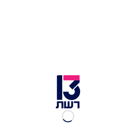
צילום תמונה ראשית: הצינור
זמן צפייה: 12:19
לפני כשנה, כל המדינה דיברה על אותם סרטונים
אינטימיים שצולמו בחדר כושר ביבנה, הופצו והרסו
את החיים ללא מעט משפחות. האיש במרכז הסיפור,
עמיחי יעקב, מאמן הכושר מיבנה, החליט לחשוף
לראשונה את התקופה הקשה שעבר: "התחלתי להבין
שמפעל החיים שלי כנראה התמוטט, שיכול להיות שכל
מה שבניתי בעשר אצבעות - נגמר. חזרתי להורים כי לא
יכולתי להתמודד עם להיות לבד. שם התחילו הרגעים
הקשים באמת. נכנסתי למיטה ולא יצאתי ממנה, לא