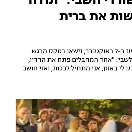
רדי השבי: "תודה
שות את ברית
סשה טרופנוב וספיר כהן, שנחטפו מקיבוץ ניר עוז ב-7 באוקטובר, נישאו בטקס מרגש.
אומו חשף טרופנוב רגע מצמרר מהיום ה-50 לשבי: "אחד המחבלים פתח את הרדיו,
 לי באוזן, אני מתחיל לבכות, ואני חושב