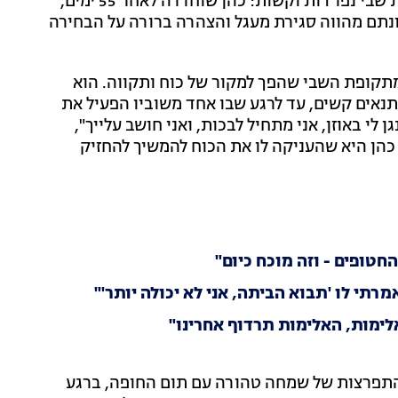
והתקווה. השניים, שנחטפו ב-7 באוקטובר, עברו תקופות שבי נפרדות וקשות: כהן שוחררה לאחר 55 ימים,
רק כעבור 498 ימים בשבי. חתונתם מהווה סגירת מעגל והצהרה ברורה על הבחירה
תקופת השבי שהפך למקור של כוח ותקווה. הוא
 לשבי, כשהיה לבדו ובתנאים קשים, עד לרגע שבו אחד משוביו הפעיל את
גן לי באוזן, אני מתחיל לבכות, ואני חושב עלייך",
כהן היא שהעניקה לו את הכוח להמשיך להחזיק
חטופים - וזה מוכח כיום"
י לו 'תבוא הביתה, אני לא יכולה יותר'"
ימות, האלימות תרדוף אחרינו"
התפרצות של שמחה טהורה עם תום החופה, ברגע