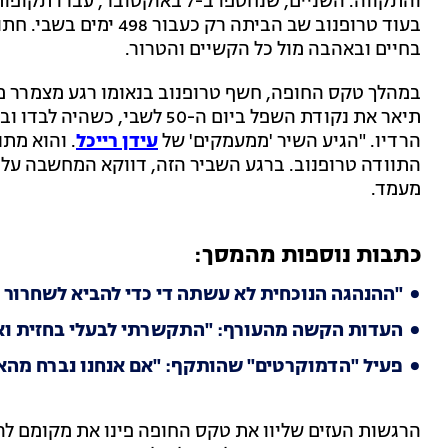
בעוד טרופנוב שב הביתה 
בחיים ובאהבה מול כל הקשיים והטרור.
במהלך טקס החופה, חשף טרופנוב בנאומו רגע מצמרר מ
תיאר את נקודת השפל ביום ה-50
הרדיו. "הגיע השיר 'ממעמקים' של
עידן רייכל
. והוא מתנ
התוודה טרופנוב. ברגע השביר הזה, דווקא המחשבה על 
מעמד.
כתבות נוספות מהמסך:
"ההנהגה הנוכחית לא עשתה די כדי להביא לשחרור ה
העדות הקשה מהעורף: "התקשרתי לבעלי בחזית ואמרת
פעיל "הדמוקרטים" שהותקף: "אם אנחנו נברח מהאל
הרגשות העזים שליוו את טקס החופה פינו את מקומם ל