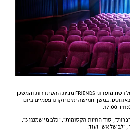
פסטיבל סרטי ילדים של רשת מועדוני FRIENDS מבית ההסתדרות והמשכן
מנויות הבמה באר שבע, יתקיים בין התאריכים 31-27 באוגוסט. במשך חמישה ימים יוקרנו פעמיים ביום
בין הסרטים שיוקרנו, ניתן למצוא את "בית ספר לחיות מדברות","סוד החיות הקסומות", "כלב מי שמנגן 3",
 "לב של אש" ועוד.