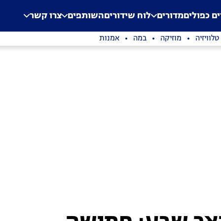
.
Application error: a clien
ים כפולים
מדורים
לוח שידורים
השותפים
צרו קשר
טלוויזיה
מוזיקה
במה
אמנות