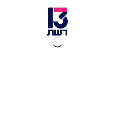
סרט האנימציה מספר על האנטריקס, להקת קיי-פופ
בדיונית המורכבת מבנות שמצילות את העולם מפני