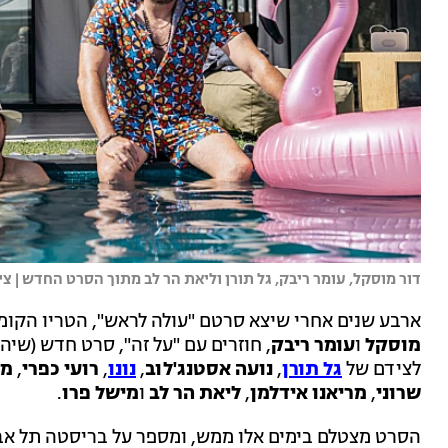
דור מוסקל, עומר ריבק, גל תורן וליאת הר לב מתוך הסרט החדש | צי
ארבע שנים אחרי שיצא סרטם "עולה לראש", הטריו הקומ
מוסקל
ו
עומר ריבק
, חוזרים עם "על זה", סרט חדש (שיה
לצידם של
גל תורן
,
נועה אסטנג'לוב
,
נונו
,
רועי כפרי
,
מא
שרוני
,
מריאנו אידלמן
,
ליאת הר לב
ו
מישל פרו
.
הסרט מצטלם בימים אלו ממש, ומספר על בריסטה תל אבי