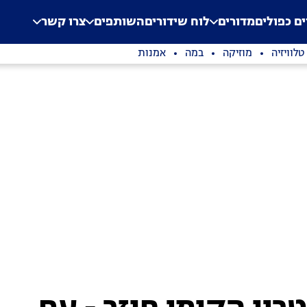
.
Application error: a clien
ים כפולים
מדורים
לוח שידורים
השותפים
צרו קשר
טלוויזיה
מוזיקה
במה
אמנות