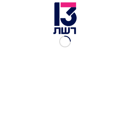
כתבות נוספות במדור תרבות ובידור:
עם איחוד מרגש על הבמה: הזמרת האגדית חוגגת 40
שנות קריירה במופע מיוחד
ימים לאחר מותו של אריק דיין: הכוכבת שחשפה
זיכרונות משותפים
"כ***!": הצעקה החריגה בטקס הפרסים היוקרתי
שעוררה סערה גדולה