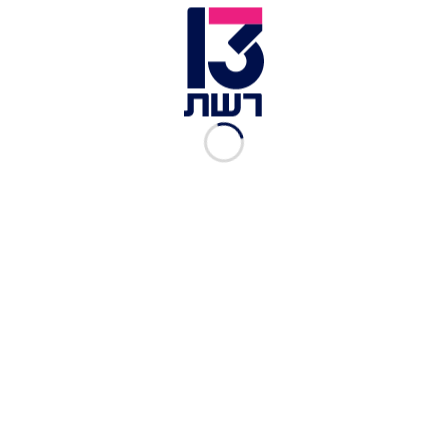
במיוחד לאור העובדה שבשנים האחרונות דיסני ודפ
התרחקו זה מזה, בעקבות סערות משפטיות וכותרות
פחות נעימות.
כתבות נוספות במדור תרבות ובידור:
"לא טוב בהמשכים": השחקן המצליח חשף אם יש
סיכוי להמשך לסרט האהוב
5 חודשים אחרי שהפך לאבא: הראפר המצליח עושה
צעד מפתיע
דניאל סלומון עושה את זה שוב - והפעם עם בלדת
אהבה מרגשת