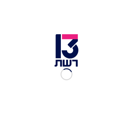
של נולאן. ההישג הגדול לא נעצר פה, שכן הסרט עדיין
מוקרן בבתי הקולנוע, כך שעם כל כרטיס שנמכר הוא
מגדיל את השיא שלו - והוא אף עשוי להגיע להישג
נוסף אם יגיע לסכום של לא פחות ממיליארד דולרים.
כתבות נוספות במדור תרבות ובידור:
קשה לחכות: הסרט על אחד הרגעים החשובים
בתולדות הפופ יוקרן בישראל
דרמה על הסט: הכוכבת נפצעה - וצילומי סדרת
הלהיט של נטפליקס הופסקו
עם שורד שבי ומאות אמנים: הפסטיבל הוותיק חוזר
בפעם ה-65