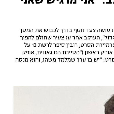
ב: "אני מרגיש שאני
עת עושה צעד נוסף בדרך לכבוש את המסך
ול", העוקב אחר עז צעיר שחולם להפוך
לשחקן המצליח ביותר בספורט דמוי ספורט. בפרמיירת הסרט, רובין סיפר לרשת 13 על
ופק ראשון ("הסיירת הזו גאונית, אופק
סרט: "יש בו ערך שמלמד משהו, והוא מנסה