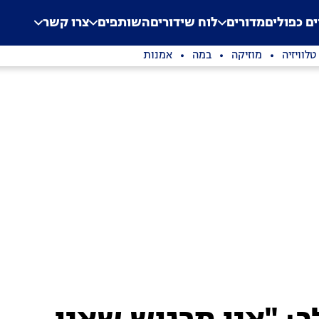
.
Application error: a clien
ים כפולים
מדורים
לוח שידורים
השותפים
צרו קשר
טלוויזיה
מוזיקה
במה
אמנות