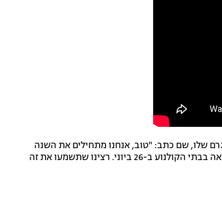
ם שלו, שם כתב: "טוב, אנחנו מתחילים את השנה
ובגדול. רצינו ליידע אתכם ש'ג'קאס' חוזר בקיץ הזה! נתראה בבתי הקולנוע ב-26 ביוני. רצינו שתשמעו את זה