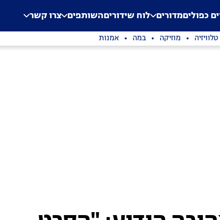
.
Application error: a clien
ים כפולים
מדורים
לוח שידורים
השותפים
צרו קשר
טלוויזיה
מוזיקה
במה
אמנות