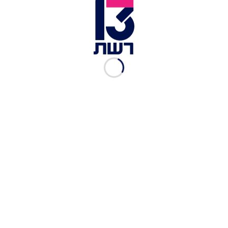
"את כבר לא איתי": אלדד ציטרין ורונה קינן בשיר
חדש על שברון לב
הודו צנזרה את "סופרמן" - ולא, זה לא בגלל מה שאתם
חושבים