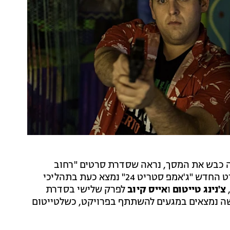
ה כבש את המסך, נראה שסדרת סרטים "רחוב
ג'אמפ" עושה קאמבק. על פי דיווח באתר "וראייטי", הסרט החדש "ג'אמפ סטריט 24" נמצא כעת בתהליכי
צ'נינג טייטום
ו
אייס קיוב
לפרק שלישי בסדרת
שה נמצאים במגעים להשתתף בפרויקט, כשלטייטום