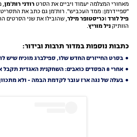
מאחורי המצלמה יעמוד ויביים את הסרט
רודני רות'מן
, 
"ספיידרמן: ממד העכביש". רות'מן גם כתב את התסריט י
פיל לורד
ו
כריסטופר מילר
, שהובילו את שני הסרטים הר
הוותיק
ניל מוריץ
.
כתבות נוספות במדור תרבות ובידור:
בסרט החייזרים החדש שלו, ספילברג מוכיח שיש לו לב 
אחרי 8 הפסדים כואבים: השחקנית האגדית תקבל אוסקר של כבוד
בעלה של נגה ארז עובר לקדמת הבמה - ולא מתכוון