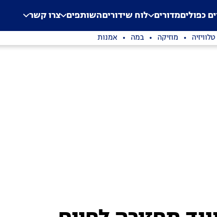
.
Application error: a clien
ים כפולים
מדורים
לוח שידורים
השותפים
צרו קשר
טלוויזיה
מוזיקה
במה
אמנות