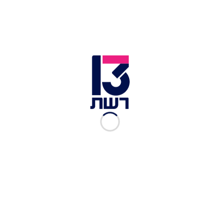
זמן צפייה: 15:23
הסרט "אסקובנק" מגולל את סיפורו של אבי חדד, ראש
ארגון פשע ממיאמי שמקבל לידיו מפה המובילה
לסכום נכבד שהיה שייך לסוחר הסמים
והנרקו-טרוריסט הנודע לשמצה פבלו אסקובר, שבימי
חייו היה אחד מעשירי תבל. בריאיון לתוכנית "פותחים
שישי",
זהר ליבה
המככב בסרט סיפר על הפקתו:
"התחלנו לצלם לפני 7.10, בהפקה הורידו הרבה סצנות
ועשו התאמה למצב הביטחוני".
כתבות נוספות במדור תרבות ובידור: