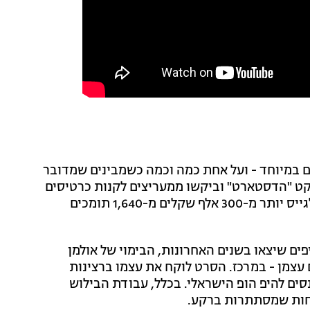
 במיוחד - ועל אחת כמה וכמה כשמבינים שמדובר
יקט "הדסטארט" וביקשו ממעריצים לקנות כרטיסים
עוד לפני שהחלו הצילומים. מפה לשם, הפרויקט הצליח לגייס יותר מ-300 אלף שקלים מ-1,640 תומכים
ים שיצאו בשנים האחרונות, הבימוי של אולמן
עצמן - במרכז. הסרט לוקח את עצמו ברצינות
סים להיפ הופ הישראלי. בכלל, עבודת הבילוש
יחות שמסתתרות ברקע.