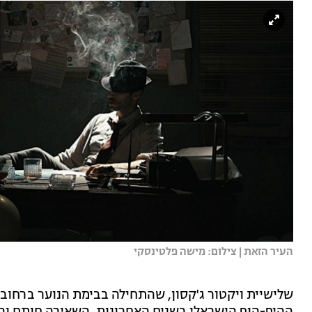
העיר הזאת | צילום: מישה פלטינסקי
שלישיית ויקטור ג'קסון, שהתחילה בבימת הנוער ברחו
ההיפ-הופ הישראלי בשנים האחרונות, השאירה חותם וה