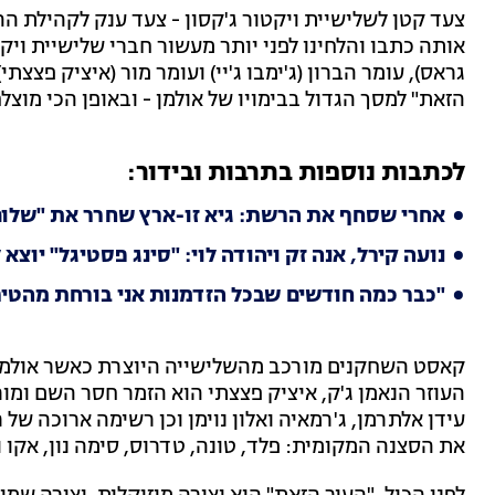
צעד קטן לשלישיית ויקטור ג'קסון - צעד ענק לקהילת ה
אותה כתבו והלחינו לפני יותר מעשור חברי שלישיית ויקט
גראס), עומר הברון (ג'ימבו ג'יי) ועומר מור (איציק פצצ
הזאת" למסך הגדול בבימויו של אולמן - ובאופן הכי מוצ
לכתבות נוספות בתרבות ובידור:
אחרי שסחף את הרשת: גיא זו-ארץ שחרר את "שלום
נועה קירל, אנה זק ויהודה לוי: "סינג פסטיגל" יוצא 
"כבר כמה חודשים שבכל הזדמנות אני בורחת מהטיר
קאסט השחקנים מורכב מהשלישייה היוצרת כאשר אולמן 
העוזר הנאמן ג'ק, איציק פצצתי הוא הזמר חסר השם ומ
עידן אלתרמן, ג'רמאיה ואלון נוימן וכן רשימה ארוכה ש
את הסצנה המקומית: פלד, טונה, טדרוס, סימה נון, אקו ו