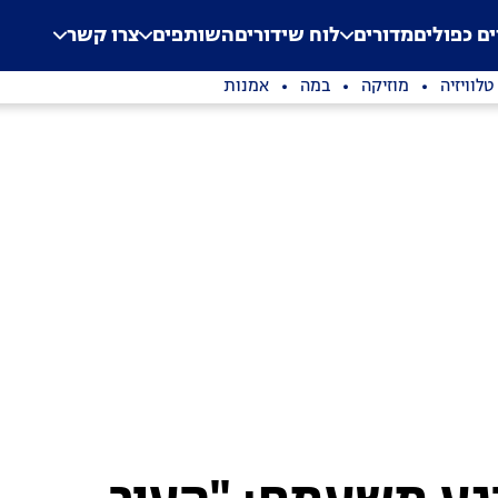
.
Application error: a clien
ים כפולים
מדורים
לוח שידורים
השותפים
צרו קשר
טלוויזיה
מוזיקה
במה
אמנות