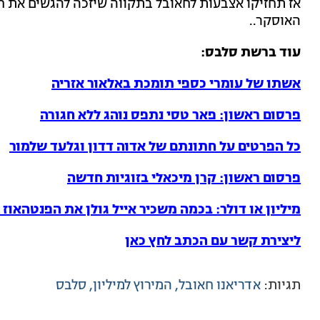
אז תחזיקו אצבעות לחאובל בתקווה שיזכה להגשים את ח
האוסקר..
עוד ברשת סלבס:
אשתו של עומרי כספי תומכת באלאור אזריה
פרסום ראשון: פאר טסי נתפס נוהג ללא חגורה
כל הפרטים על חתונתם של אדוה דדון וגלעד שלמור
פרסום ראשון: קרן מיכאלי בזוגיות חדשה
מיליון או דולר: בכמה משכיר אייל גולן את הפנטהאוז 
ליצירת קשר עם הכתב לחץ כאן
תגיות:
אדריאנו חאובל
המירוץ למיליון
סלבס