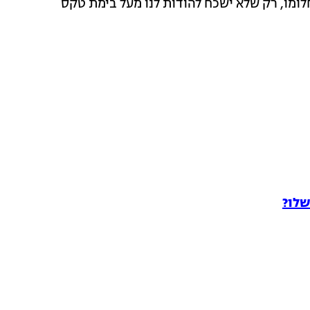
לומו, רק שלא ישכח להודות לנו מעל בימת טקס
שלו?