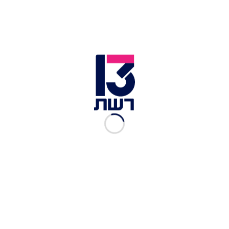
כשהיא משחזרת את הפחד הגדול: "ובתוך כל ההצפה
הזאת... הייתי בטוחה שהעונה הזאת פשוט לא תיתן לי
להתקדם, שכל פרק יפתח שוב משהו שכבר התחלתי
לסגור ושלא משנה כמה זמן יעבור כל פעם שאני אראה
אותם על המסך - גם אם איכשהו אנסה להימנע מזה,
אני פשוט אחזור לנקודת ההתחלה".