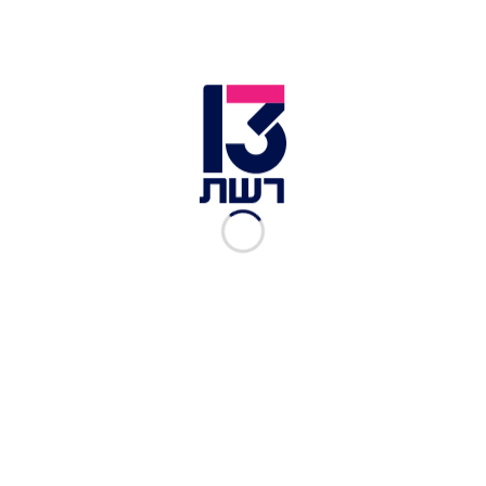
לדבר בתוכנית "העולם הבוקר" על החוויה שלה מבית
"האח הגדול" רגע לפני עליית העונה החדשה, כשעל
הדרך נשאלה על הזוגיות החדשה של הגרוש שלה.
כתבות נוספות במדור סלבס:
סטטיק חושף: זה מה שהוא הכי אוהב ברונה לי שמעון
כזה עוד לא שמעתם: זה השם שהעניק רותם כהן לבנו
נועה קירל לא לבד: הרכישות הנדל"ניות השוות של
הסלבס מתחילת השנה