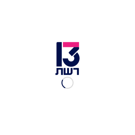
מהפרידה מבן אל ועד
הדואטים: השירים הכי טובים
של סטטיק
ליעד צרפתי-הרשקוביץ
|
02.07, 12:15
סטטיק חושף את העימות
החריף עם בן אל: "זה כמעט
הגיע לידיים"
רשת 13
|
02.07, 11:32
סטטיק חושף את הסוד שהוא
מעולם לא סיפר: "מתבייש
בעצמי"
רשת 13
|
02.07, 00:06
סטטיק פותח את הלב על
הקשר עם ההורים: "עוברים
תקופה מאוד קשה"
רשת 13
|
01.07, 14:30