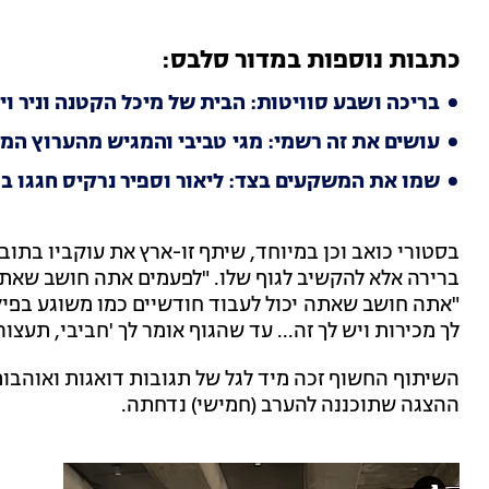
כתבות נוספות במדור סלבס:
בריכה ושבע סוויטות: הבית של מיכל הקטנה וניר ויצמן מוצע 
עושים את זה רשמי: מגי טביבי והמגיש מהערוץ המ
שמו את המשקעים בצד: ליאור וספיר נרקיס חגגו 
בסטורי כואב וכן במיוחד, שיתף זו-ארץ את עוקביו בתוב
ברירה אלא להקשיב לגוף שלו. "לפעמים אתה חושב שאתה
"אתה חושב שאתה יכול לעבוד חודשיים כמו משוגע בפיל
לך מכירות ויש לך זה... עד שהגוף אומר לך 'חביבי, תעצור'
השיתוף החשוף זכה מיד לגל של תגובות דואגות ואוהבות
ההצגה שתוכננה להערב (חמישי) נדחתה.