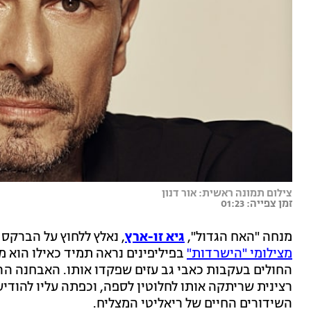
צילום תמונה ראשית: אור דנון
זמן צפייה: 01:23
מנחה "האח הגדול",
גיא זו-ארץ
, נאלץ ללחוץ על הברקס 
מצילומי "הישרדות"
בפיליפינים נראה תמיד כאילו הוא מ
החולים בעקבות כאבי גב עזים שפקדו אותו. האבחנה ה
רצינית שריתקה אותו לחלוטין לספה, וכפתה עליו להודיע
השידורים החיים של ריאליטי המצליח.