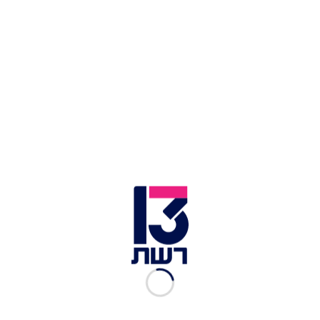
בסטורי זועם נגד נתניהו
חוגגת חינה: הערב המרגש של עדי הימלבלוי
על פי דיווח של "ישראל בידור", הזוג הלוהט צפוי
להחליף נדרים בלוקיישן מהסרטים: כפר הדייגים
הציורי והיוקרתי פורטופינו שבריביירה האיטלקית. אם
השם הזה נשמע לכם מוכר, זה ממש לא רק בגלל השיר
המיתולוגי של דלידה "Love in Portofino". המקום
הפסטורלי והפוטוגני הזה הפך מזמן למגנט לחגיגות
של האלפיון העליון, וכבר אירח בעבר את חתונות
הענק הנוצצות של
קורטני קרדשיאן וטראוויס
בארקר
ושל הזמרת הבינלאומית
סיה.