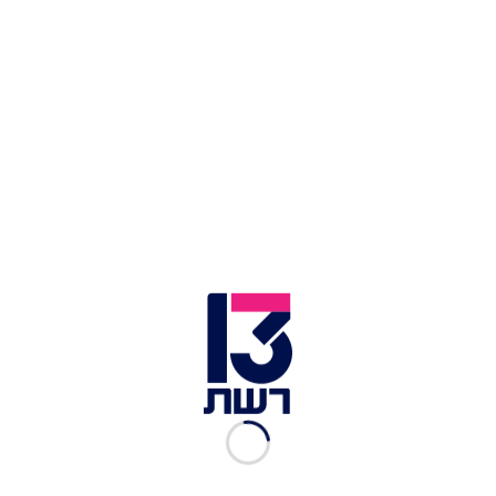
אור בן דוד | צילום: אינסטגרם
בתיבת שאלות-תשובות שפתח הדייר לשעבר, הוא