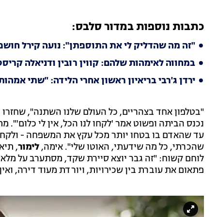
כתבות נוספות במדור סלבס:
"זה מה שהדליק לי את התוספתן": נועה קירל חוש
במחווה לאימהות שלהם: קווין רובין ודניאלה קרי
ירדן ג'רבי בריאיון ראשון אחרי הלידה: "שתי אמהו
"בטלפון אחד בצהריים, כל העולם שלנו השתנה", שחזרו 
נכנס הביתה ופשוט אמר 'לקחו לנו הכל, אין לי כלום'". מ
עד שהאדם בו בטחו יותר מכל עקץ את המשפחה - ולקח מה
שהכרתי, כל מה שידעתי, האוטו שלי". אימה,
לימור
, תי
לוחם קשוח: "זה גבר יוצא סיירת שקד, מסתערב על מלא
פתאום את עוברת בין שכירויות, ויורדת מעוד דירה, ואין א