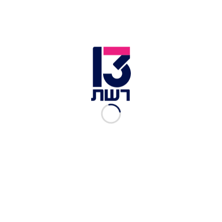
"מעל ומעבר לכל חלום ודמיון": השחקנית לירון
וייסמן נישאה לאיש העסקים
הבוקר (ראשון), צמד כוכבי הרשת עצרו את נשימתם
של מאות אלפי העוקבים וחשפו בפוסט מרגש במיוחד
ברשתות החברתיות את השם שנבחר:
ליסה קרן
רובין
. מאחורי השם הייחודי והבינלאומי מסתתר
סיפור משפחתי סופר מרגש וממיס לב. "שנינו מאוד
קשורים לאמהות שלנו, ותמיד היה לנו ברור שאם
תהיה לנו בת - אז השם שלה יהיה קשור אליהן", שיתפו
ההורים הטריים את העוקבים בהחלטה המשותפת.