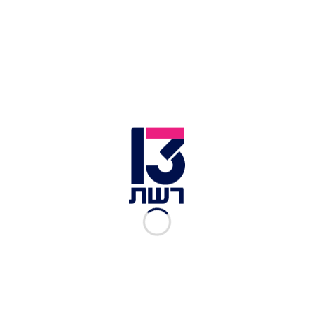
צילום תמונה ראשית: שי פרנקו
זמן צפייה: 02:07
לפני כשבוע פרסם
אלי סניור לראשונה בחדשות13
כי
תלונה הוגשה נגד הזמר
מושיקו מור
בגין אונס, הוא
נעצר ומעצרו הוארך עד לימים אלו בעוד שהוא טוען
את חפותו וכי היחסים נעשו בהסכמה. אמש, בתוכנית
"הצינור" עם
גיא לרר
, פרסם הכתב
אמיר שואן
כי
תלונה נוספת הוגשה כנגד מור. אותה צעירה, ט',
טענה כי היא ומור קיימו יחסי מין בהסכמה אלא שאז
אילץ אותה לקיים יחסים עם הנהג שלו. אתמול היא
הגישה תלונה במשטרה ואף יצאה דוברת אמת