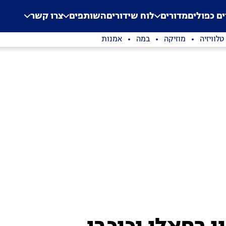
.
Application error: a clien
ים כפולים
מדורים
לוח שידורים
השותפים
צרו קשר
טלוויזיה
מוזיקה
במה
אמנות