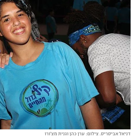
דניאל אביסריס. צילום: ערן כהן וגנית מצ'ורו