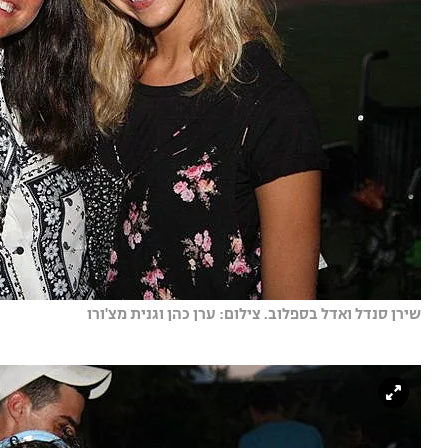
שירן סנדל ואדל בספלוב. צילום: ערן כהן וגנית מצ'ורו