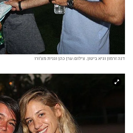
דנה זרמון וגיא ביטון. צילום:ערן כהן וגנית מצ'ורו