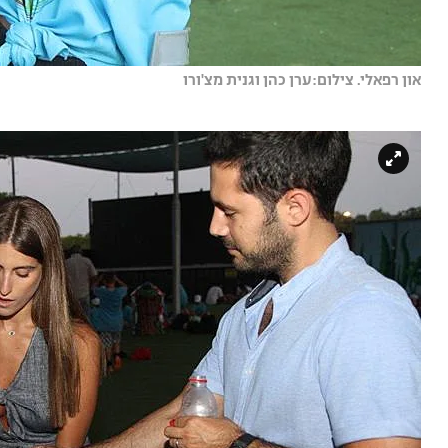
און רפאלי. צילום:ערן כהן וגנית מצ'ורו