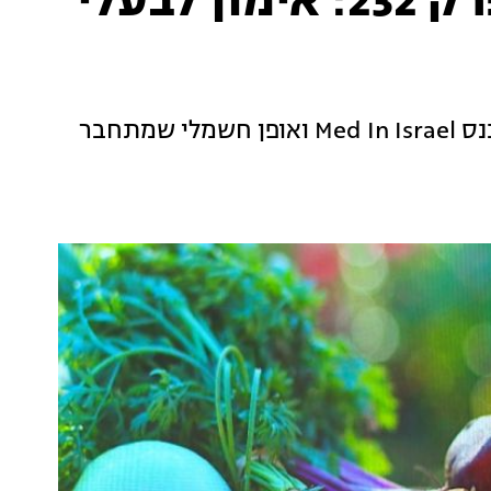
בוקר בריאות, עונה 1, פרק 232: אימון לבעלי
שעוות אוזניים, הפריה מסוג מיקרומניפולציה, כנס Med In Israel ואופן חשמלי שמתחבר