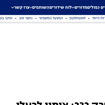
.
Application error: a clien
ים כפולים
מדורים
לוח שידורים
השותפים
צרו קשר
וח היומי
סטטוסקופ
המצעד המשפטי
כושר זהב
טוקר בשי