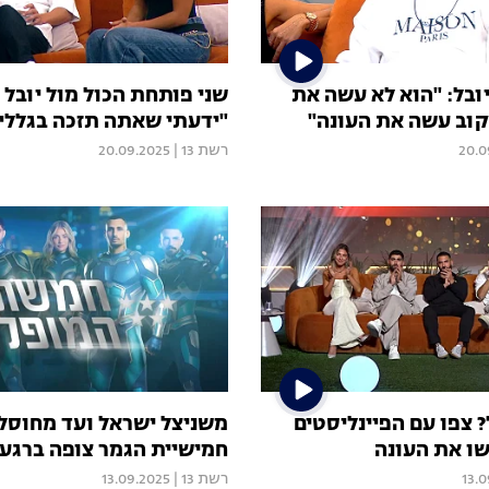
יובל: "הוא לא עשה את
שני פותחת הכול מול יובל -
קוב עשה את העונה"
"ידעתי שאתה תזכה בגללי
20.0
רשת 13
|
20.09.2025
? צפו עם הפיינליסטים
משניצל ישראל ועד מחוסל
ו את העונה
חמישיית הגמר צופה ברגעי
13.
רשת 13
|
13.09.2025