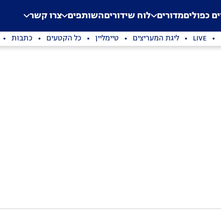
.
Application error: a clien
ים כפולים
מדורים
לוח שידורים
השותפים
צרו קשר
LIVE
ליגת המעריצים
טיימליין
כל הקטעים
כתבות