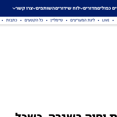
.
Application error: a clien
ים כפולים
מדורים
לוח שידורים
השותפים
צרו קשר
LIVE
ליגת המעריצים
טיימליין
כל הקטעים
כתבות