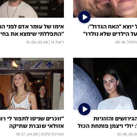
יוצא "האח הגדול":
אימו של עומר אדם לפני הח
ל הילדים שלא נולדו"
"התפללתי שימצא את בחיר
מול, 09:18
רשת 13
|
05.08, 15:08
הגירושים והזוגיות
"זוכרים שניסו לתפור לי רומ
יולי ויצמן פותחת הכול
אזולאי שוברת שתיקה
05.08, 10:
מערכת סלבס
|
04.08, 18:27