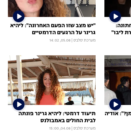
תונה:
"יש מצב שזו הפעם האחרונה": ליהיא
ת ליבו"
גרינר על הרגעים הדרמטיים
מערכת סלבס
|
05.08, 14:02
ן?": אודיה
תיעוד דרמטי: ליהיא גרינר פונתה
לבית החולים באמבולנס
מערכת סלבס
|
04.08, 15:00