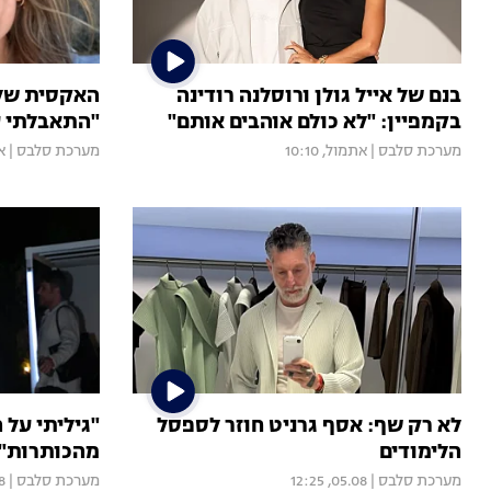
בנם של אייל גולן ורוסלנה רודינה
האקסית של 
בקמפיין: "לא כולם אוהבים אותם"
"התאבלתי ע
מערכת סלבס
|
אתמול, 10:10
מערכת סלבס
|
את
לא רק שף: אסף גרניט חוזר לספסל
"גיליתי על 
הלימודים
מהכותרות": 
מערכת סלבס
|
05.08, 12:25
מערכת סלבס
|
38