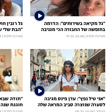
"גל מקיאה בשירותים": הדרמה
גל רובין ח
בחופשה של החבורה הכי מגניבה
"הבת שלי ע
מערכת סלבס
|
03.08, 15:55
מערכת סלבס
|
10
"אני טיל נפץ": עדן פינס מגיבה
"תודה שבאת 
לסערה שנוצרה סביב המראה שלה
חוגגת שנה 
הצינור
|
03.08, 09:33
מערכת סלבס
|
00