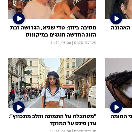
 האהובה
מסיבה ביוון: טדי שגיא, הגרושה ובת
הזוג החדשה חוגגים במיקונוס
מערכת סלבס
|
03.08, 11:42
ני המומה
"מסתכלת על התמונה והלב מתכווץ":
עדן פינס על המוקד
מערכת סלבס
|
02.08, 14:53