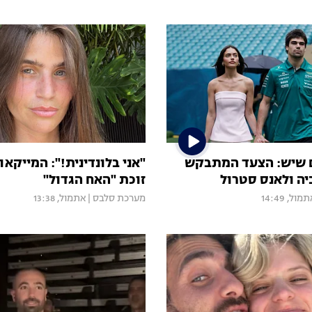
ם שיש: הצעד המתבקש
"אני בלונדינית!": המייקאו
יה ולאנס סטרול
זוכת "האח הגדול"
מול, 14:49
מערכת סלבס
|
אתמול, 13:38