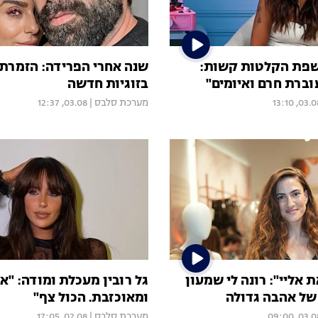
ושפת הקלטות קשות:
שנה אחרי הפרידה: הזמרת
וברת חרם ואיומים"
בזוגיות חדשה
03.08, 13:
מערכת סלבס
|
03.08, 12:37
אליי": רונה לי שמעון
גל רובין מעכלת ומודה: "א
של אהבה גדולה
ומאוכזבת. הכול צף"
03.08, 09:
מערכת סלבס
|
02.08, 17:05