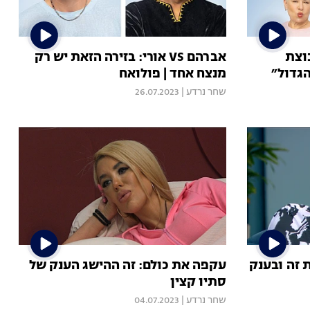
וצת
אברהם VS אורי: בזירה הזאת יש רק
גדול״
מנצח אחד | פולואח
שחר נרדע
|
26.07.2023
 זה ובענק
עקפה את כולם: זה ההישג הענק של
סתיו קצין
שחר נרדע
|
04.07.2023