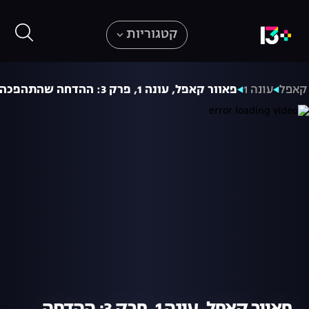
קטגוריות
 קאפל
עונה 1
פאוור קאפל, עונה 1, פרק 3: ההדחה שהתהפכה