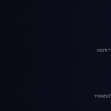
 ודפנה
להתאוורר