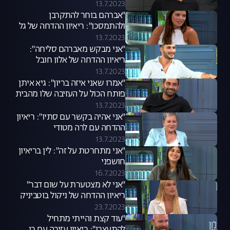
ההדחה עם עידן
13.7.2023
"אברהם בוחר להתקרבן
ולהתמסכן": ריאיון ההדחה של גל
קספרס
13.7.2023
"אני מבקש מאברהם סליחה":
ריאיון ההדחה של אלון חובל
13.7.2023
"אמרו שאני איזה בריון": גיא איתן
פותח הכול על העזיבה שלו מהבית
13.7.2023
"אני אהיה בקשר עם סתיו": ריאיון
ההדחה עם לרה מטודי
13.7.2023
"אני מתחרטת על זה": לין בריאיון
חושפני
16.7.2023
"אני לא מצטערת על שום דבר"
ריאיון ההדחה של ניקול בוטביניק
23.7.2023
"עוד קצת והייתי מתחיל