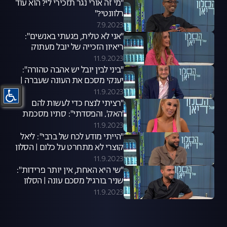
"מי זה אורי נגר תזכירי לי? הוא עוד
רלוונטי?"
7.9.2023
"אני לא טלית, פגעתי באנשים":
ריאיון הזכייה של יובל מעתוק
11.9.2023
"ביני לבין יובל יש אהבה טהורה":
יענקי מסכם את העונה שעברה |
הסלון של דיאן
11.9.2023
"רציתי לנצח כדי לעשות להם
'האק', והפסדתי": סתיו מסכמת
עונה | הסלון של דיאן
11.9.2023
"הייתי מודע לכח של ברבי": ליאל
קוצרי לא מתחרט על כלום | הסלון
של דיאן
11.9.2023
"שי היא האחת, אין יותר פרידות":
שניר בורגיל מסכם עונה | הסלון
של דיאן
11.9.2023