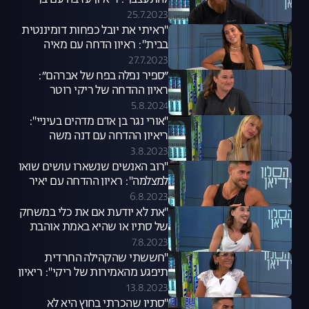
להתעצבן": ריאיון עזיבה עם בן
ויארניק
25.7.2023
"ראיתי את יובל כפחות דומיננטית
בבית": ראיון הדחה עם מאיה
27.7.2023
״ספיר נפלה בפח של אברהם״:
ראיון ההדחה של ריקי רוטר
5.8.2024
"אורי נגר בן אדם מדהים בעיניי":
ריאיון ההדחה עם דנה משה
3.8.2023
"רוב האנשים שנשארו עושים שואו
למצלמה": ראיון ההדחה עם יאיר
כמכאג'י
6.8.2023
"את לא יודעת אם את כלי במשחק
של סתיו או שהיא באמת אוהבת
אותך": ריאיון ההדחה עם יובל לוי
7.8.2023
"חששתי שהקהילה החרדית
תיפגע מהאמירות של ריקי": ריאיון
ההדחה עם אתי ייטב
13.8.2023
"סתיו שהכרתי בחוץ היא לא