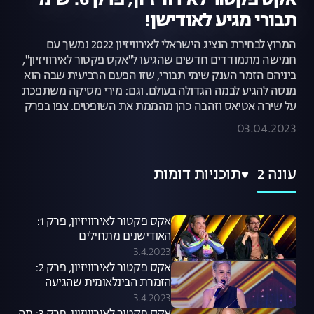
אקס פקטור לאירוויזיון, פרק 6: שימי
תבורי מגיע לאודישן!
המרוץ לבחירת הנציג הישראלי לאירוויזיון 2022 נמשך עם
חמישה מתמודדים חדשים שהגיעו ל"אקס פקטור לאירוויזיון",
ביניהם הזמר הענק שימי תבורי, שזו הפעם הרביעית שבה הוא
מנסה להגיע לבמה הגדולה בעולם. וגם: מירי מסיקה משתפכת
על שירה אטיאס וזהבה כהן מהממת את השופטים. צפו בפרק
03.04.2023
עונה 2
תוכניות דומות
אקס פקטור לאירוויזיון, פרק 1:
האודישנים מתחילים
3.4.2023
אקס פקטור לאירוויזיון, פרק 2:
הזמרת הבינלאומית שהגיעה
לאודישנים
3.4.2023