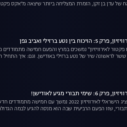
ח של עדן בן זקן, הזמרת המצליחה ביותר שיצאה מ"אקס פקטור י
ים את השופטים ועבר שלב? צפו בפרק המלא
וח בין נטע ברזילי ואביב גפן
פקטור לאירוויזיון" נמשכים במרץ והפעם חמישה מתמודדים מנ
שר לראשונה שיר של נטע ברזילי באודישן. וגם: איך התחיל הוי
שימי תבורי מגיע לאודישן!
המרוץ לבחירת הנציג הישראלי לאירוויזיון 2022 נמשך
בורי, שזו הפעם הרביעית שבה הוא מנסה להגיע לבמה הגדולה
 מהממת את השופטים. צפו בפרק