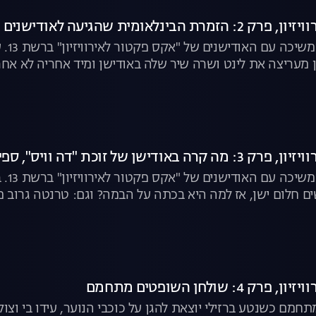
 הבינלאומית שהגיעה לאודישנים
הדרך
שן מעריצה את לינט ושרה שיר שלה באודישן ומיד אחריה לא א
ישן של זוכת "דה וויס", ספיר סבן?
הדרך
ים חלום ישן, אז למה היא בכתה על הבמה? וגם: טרנטה גרוב
עצמו ויש גם ניסיון למצוא שידוך לשופטת נטע ברזילי. צפו בפר
: שולחן השופטים מתחמם
חמם כשנטע ברזילי יוצאת להגן על כוכבי הנוער, עידו בי ו