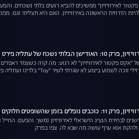
קטור לאירוויזיון" ממשיכים להביא רגעים בלתי נשכחים. והפ
יות הדרוזית הראשונה באירוויזיון. האם היא תצליח! וגם: מ
הע. צפו בפרק
ישן הבלתי נשכח של עתליה פירס
 "אקס פקטור לאירוויזיון" לא רגוע: מה קרה כשצמד ראפרים 
ביצוע לא שגרתי לשיר "Toy" בלדינו ועתליה פירס נותנת הופעה מנצחת. צפו בפרק
ם נופלים בזמן שהשופטים חלוקים
שנים לבחירת הנציג הישראלי לאירוויזיון נמשך. והפעם: החייל 
להקת אנא ערף עושה מה שבא לה. צפו בפרק