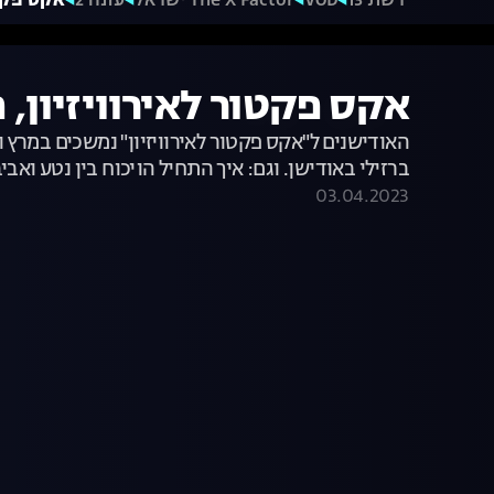
רשת 13
VOD
The X Factor ישראל
עונה 2
אקס פקטור לאירוויז
אקס פקטור לאירוויזיון, פרק 5: הויכוח בין נטע ברזילי 
האודישנים ל"אקס פקטור לאירוויזיון" נמשכים במר
ברזילי באודישן. וגם: איך התחיל הויכוח בין נטע ואב
03.04.2023