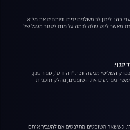
 לאירוויזיון ממשיכה עם האודישנים של "אקס פקטור לאירוויזיון" ברשת 13. עדי כהן ולירון לב משלבים ידיים ופותחים את מלוא
חרת מאשר לינט עולה לבמה על מנת לסגור מעגל של
 לאירוויזיון ממשיכה עם האודישנים של "אקס פקטור לאירוויזיון" ברשת 13. בפרק השלישי מגיעה זוכת "דה וויס", ספיר סבן,
 מאשין מפתיעים את השופטים, מהלק תוכניות
ק
צוקי, כששאר השופטים מתלבטים אם להעביר אותם