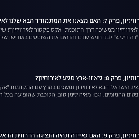
את המתמודד הבא שלנו לאירוויזיון?
אירוויזיון ממשיכה דרך התוכנית "אקס פקטור לאירוויזיון"! ש
חולי שהגיע לגמר "דה וויס 4" לפני חמש שנים והדהים את השופטים 
הגדולה בעולם? צפו בפרק המלא
 זו-ארץ מגיע לאירווזיון?
יג הישראלי הבא לאירוויזיון נמשכים במרץ עם התקדמות "אקס פ
טים ההמומים. וגם: מאיה סימן טוב, הכוכבת שהופיעה בכל העול
רגע קסום על הבמה. צפו בפרק
 הנציגה הדרוזית הראשונה לאירוויזיון?