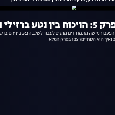
יון, פרק 5: הויכוח בין נטע ברזילי ואביב גפן
ואביב גפן
ץ והפעם חמישה מתמודדים מנסים לעבור לשלב הבא, ביניהם בן 
יב ואיך הוא הסתיים? צפו בפרק המלא