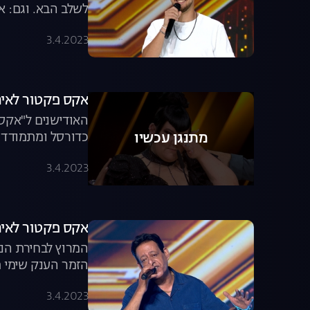
לשלב הבא. וגם: א
עמית בן זקן הקס
3.4.2023
אקס פקטור לאירוויזיון, פרק 5: הויכ
האודישנים ל"אקס 
כדורסל ומתמודד ש
מתנגן עכשיו
המלא
3.4.2023
אקס פקטור לאירוויזיון, פרק 6: 
הזמר הענק שימי ת
אטיאס וזהבה כהן
3.4.2023