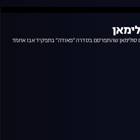
ם סולימאן שהתפרסם בסדרה "פאודה" בתפקיד אבו אחמד