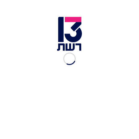
האם האנשים הללו
משפיעים או מושפעים?
רשת 13
|
22.09.2017
שי כרם מספר על דנה
אינטרנשיונל
רשת 13
|
06.09.2017
לוסי אהריש: "אתה חופר
למרואיין שלך את הראש"
רשת 13
|
23.08.2017
"אם הבן שלי היה עושה את
זה הוא היה בכלא"
רשת 13
|
16.08.2017