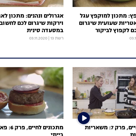
ץ: מתכון למוקפץ עגל
אגרולים ונהנים: מתכון לאג
אטריות שעועית שיגרום
וירקות שיגרום לכם לחשו
ם לקפוץ לביקור
במסעדה סינית
03.
רשת 13
|
03.11.2020
מתכונים לחיים, פרק 7: משאריות
מתכונים לחי
ת
בייתי