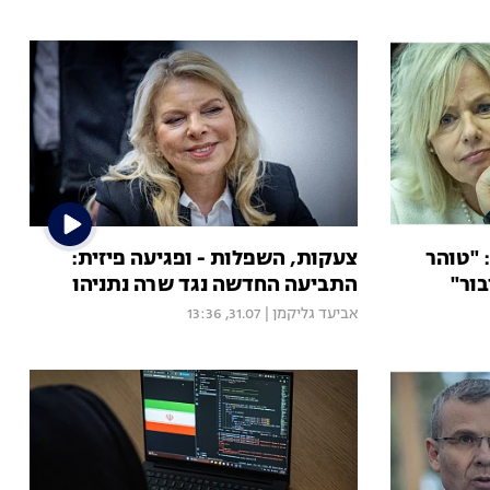
 "טוהר
צעקות, השפלות - ופגיעה פיזית:
בור"
התביעה החדשה נגד שרה נתניהו
אביעד גליקמן
|
31.07, 13:36