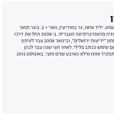
כתב חדשות 13 לענייני משפט. יליד 1978, גר במודיעין, נשוי + 2. בוגר תואר
ראשון בתקשורת וסוציולוגיה מהאוניברסיטה העברית. ב-2006 החל את דרכו
ככתב פלילי ומשפט במקומון "ידיעות ירושלים", ובינואר 2008 עבר לעיתון
שם שימש ככתב פלילי. לאחר חצי שנה עבר לכהן
ככתב המשפט של Ynet, תפקיד אותו מילא כארבע שנים וחצי. באוגוסט 2012