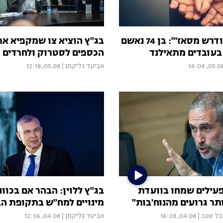
"הכה, איים ודרש מסאז'": בן 74 נאשם
בג"ץ הוציא צו שמקפיא א
עובדים מתאילנד
הכספים לסטרוק ולחרדים
05.08, 14:
אביעד גליקמן
|
05.08, 12:18
פעילים שמחו בוועדת
בג"ץ ללוין: הבהר אם בכוו
תר גרועים מהנוח'בות"
מינויים למח"ש בתקופת הב
בל שגב
|
04.08, 16:28
אביעד גליקמן
|
04.08, 12:36