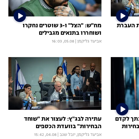
ת העברת
מח"ש: "הצל" ו-3 שוטרים נחקרו
ושוחררו בתנאים מגבילים
אביעד גליקמן
|
05.08, 16:03
נתך לקדם
עתירה לבג"ץ: לעצור את "שוחד
חירות
הבחירות" בוועדת הכספים
אביעד גליקמן
,
יובל שגב
|
04.08, 15:42