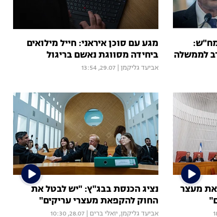
מח"ש:
מגע עם סוכן איראני: חייל מילואים
ב לממשלה
ביחידה מסווגת נאשם בריגול
אביעד גליקמן
|
29.07, 13:54
פאת מעצר
נציג הכנסת בבג"ץ: "יש לבטל את
"
החוק להקפאת מעצרי עריקים"
אביעד גליקמן
,
יואלי ברים
|
28.07, 10:30