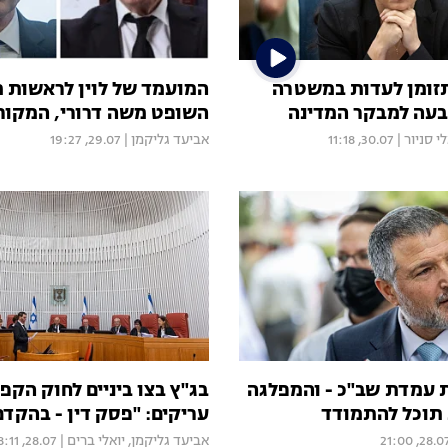
זומן לעדות במשטרה
המועמד של לוין לראשות 
עה למבקר המדינה
השופט משה דרורי, המקור
י סניור
|
30.07, 11:18
אביעד גליקמן
|
29.07, 19:27
את עמדת שב"כ - והמפלגה
בג"ץ בצו ביניים לחוק הק
תוכל להתמודד
עריקים: "פסק דין - בהקדם
28.07, 21:
אביעד גליקמן
,
יואלי ברים
|
28.07, 18:11