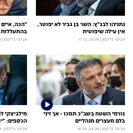
נתניהו לבג"ץ: השר בן גביר לא יפוטר,
אין עילה שיפוטית
בהתעללות ב
אביעד גליקמן
|
05.08, 17:12
אביעד גליקמן
|
04
גורמי השטח בשב"כ תמכו - אך זיני
מילביצקי ל
בלם מעצרים מנהליים
הכספים: "יו
אביעד גליקמן
|
04.08, 19:54
אביעד גליקמן
,
יו