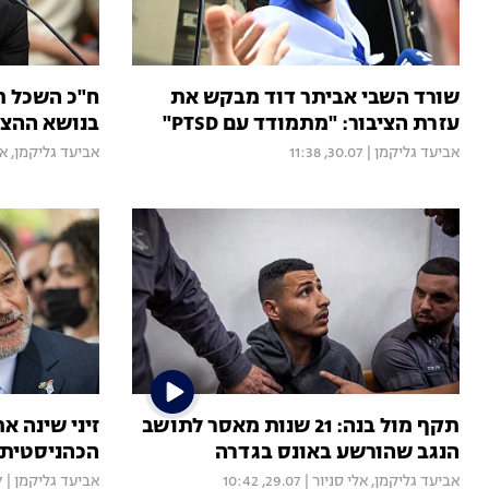
שורד השבי אביתר דוד מבקש את
ח"כ השכל ת
עזרת הציבור: "מתמודד עם PTSD"
בנושא ההצב
אביעד גליקמן
|
30.07, 11:38
אביעד גליקמן
,
אל
תקף מול בנה: 21 שנות מאסר לתושב
זיני שינה 
הנגב שהורשע באונס בגדרה
הכהניסטית 
אביעד גליקמן
,
אלי סניור
|
29.07, 10:42
אביעד גליקמן
|
00