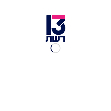
לוס אנג'לס תארח את מרוץ
הזרעונים הראשון בעולם
איתמר שוורץ
|
22.04.2025
באיטליה אל תגידו "לא תודה":
כללי הנימוס הכי מוזרים
בעולם
רשת 13
|
17.04.2025
נמצאה מצלמה תת-ימית
שהוטמנה לפני 55 שנה באגם
לוך נס
איתמר שוורץ
|
15.04.2025
פעוט שהושאר ללא השגחה
אכל את האפר של סבא שלו
איתמר שוורץ
|
08.04.2025
מבוכה לשוטרים: אחרי 5
שעות ה"גופה" התבררה