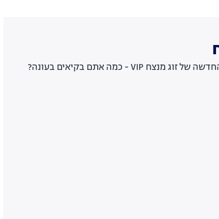
חידון טריוויה על העונה החדשה של זוג מנצח VIP - כמה אתם בקיאים בעונה?