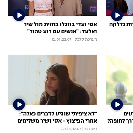
ות נדלקה
אסי ועדי בוזגלו בחזית מול שיר
ואלעד: "אנשים עם רוע טהור"
מערכת סלבס
|
22.07, 12:01
עים
"לא ציפיתי שנגיע לדברים כאלה":
רך לחופה?
אחרי הפיצוץ - אסי ושיר משלימים
רשת 13
|
12.07, 22:48