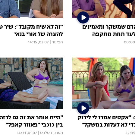
אדם שמשקר ומאמינים
"זה לא שיח מקובל": שיר ט
אלעד תחת מתקפה
להערה של אורי בנאי
הצינור
|
02.07, 14:15
"אקסים אמרו לי לירוק
"היית אומר את זה גם לרזה
די לא לעלות במשקל"
בין כוכבי "פאוור קאפל"
מערכת סלבס
|
01.07, 14:31