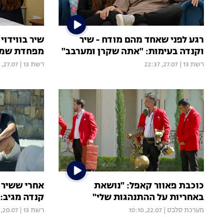
רגע לפני שאחד מהם מודח - שיר
שיר בווידוי
וקנדה בעימות: "אתה שקרן ומערבב"
מפחדת שמשה
רשת 13
|
27.07, 22:37
רשת 13
|
27.07, 22:37
כוכבת פאוור קאפל: "נושאת
אחרי ששיר 
באחריות על ההתנהגות שלי"
קנדה מגיב:
מערכת סלבס
|
22.07, 10:10
רשת 13
|
20.07, 22:44