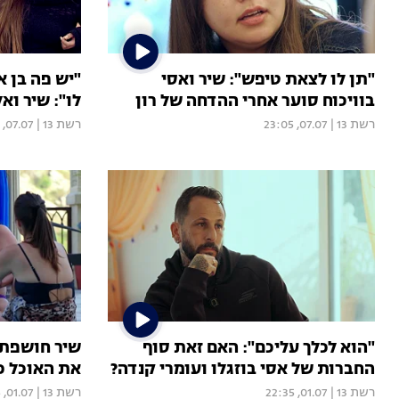
"תן לו לצאת טיפש": שיר ואסי
"יש פה בן 
בוויכוח סוער אחרי ההדחה של רון
לו": שיר ו
רשת 13
|
07.07, 23:05
רשת 13
|
07.07, 00:00
"הוא לכלך עליכם": האם זאת סוף
שיר חושפת: 
החברות של אסי בוזגלו ועומרי קנדה?
את האוכל כ
רשת 13
|
01.07, 22:35
רשת 13
|
01.07, 22:35