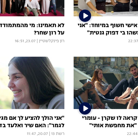
 אישי חשוף במיוחד: "אני
לא תאמינו: מי מהמתמודד
ו בי דפוק גנטית"
על רון שחר?
רון פינקלשטיין
|
23.07, 16:51
קראה לו שקרן - עומרי
"אני הולך להציע לך אם מגי
 "את מחפשת אותי"
לגמר": האם שיר ואלעד בד
רשת 13
|
20.07, 11:47