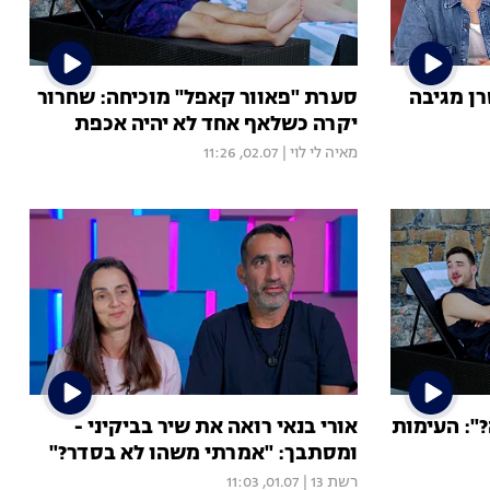
רן מגיבה
סערת "פאוור קאפל" מוכיחה: שחרור
יקרה כשלאף אחד לא יהיה אכפת
מאיה לי לוי
|
02.07, 11:26
?": העימות
אורי בנאי רואה את שיר בביקיני -
ומסתבך: "אמרתי משהו לא בסדר?"
רשת 13
|
01.07, 11:03