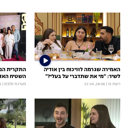
האמירה שגרמה לוויכוח בין אודיה
התקרית המ
לשיר: "מי את שתדברי על בעלי?"
השטיח האדו
רשת 13
|
28.06, 22:34
מערכת סלבס
|
01