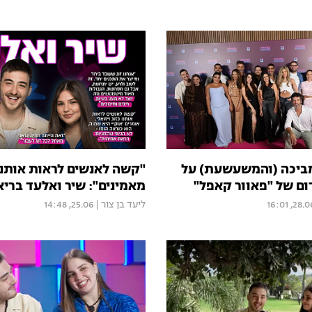
ביכה (והמשעשעת) על
"קשה לאנשים לראות אותנו 
ם של "פאוור קאפל"
מאמינים": שיר ואלעד בריא
28.06, 16:
ליעד בן צור
|
25.06, 14:48