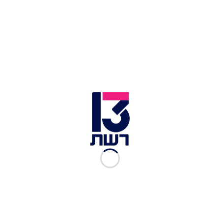
נכון ל-2013 מתגוררים בה כ-17 מיליון בני אדם, רובם
המכריע מוסלמים. בירת המדינה היא דקר, והשפה הרשמית
היא צרפתית
ספרד: חשש לחייהם של כ-300
מהגרים שאבדו בלב ים
חדשות 13
|
10.07.2023
ראש בראש: אנגליה ניצחה את
סנגל ותשחק מול צרפת ברבע
הגמר
טל שורר
|
04.12.2022
ארה"ב גברה על איראן, סנגל
ניצחה את אקוודור: סיכום
היום העשירי
אלמוג בוקר
|
29.11.2022